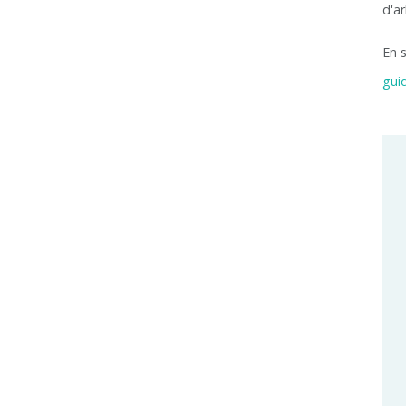
d'ar
En s
gui