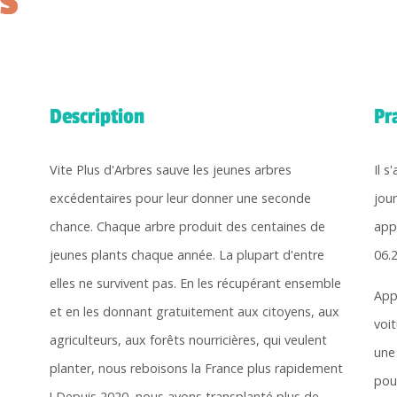
Description
Pr
Vite Plus d'Arbres sauve les jeunes arbres
Il s
excédentaires pour leur donner une seconde
jour
chance. Chaque arbre produit des centaines de
app
jeunes plants chaque année. La plupart d'entre
06.
elles ne survivent pas. En les récupérant ensemble
App
et en les donnant gratuitement aux citoyens, aux
voi
agriculteurs, aux forêts nourricières, qui veulent
une 
planter, nous reboisons la France plus rapidement
pouv
! Depuis 2020, nous avons transplanté plus de