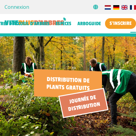
Connexion
S'INSCRIRE
TRES D’ACCUEIL D’ARBRES
ESPÈCES
ARBOGUIDE
DISTRIBUTION DE
PLANTS GRATUITS
JOURNÉE DE
DISTRIBUTION