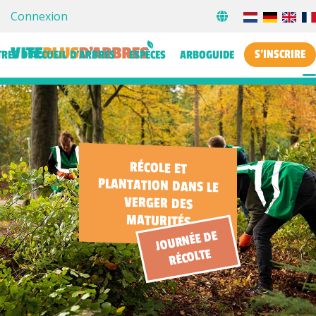
Connexion
S'INSCRIRE
TRES D’ACCUEIL D’ARBRES
ESPÈCES
ARBOGUIDE
RÉCOLE ET
PLANTATION DANS LE
VERGER DES
MATURITÉS
JOURNÉE DE
RÉCOLTE