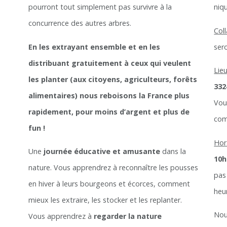
pourront tout simplement pas survivre à la
niqu
concurrence des autres arbres.
Col
En les extrayant ensemble et en les
ser
distribuant gratuitement à ceux qui veulent
Lie
les planter (aux citoyens, agriculteurs, forêts
332
alimentaires) nous reboisons la France plus
Vou
rapidement, pour moins d’argent et plus de
com
fun !
Hor
Une
journée éducative et amusante
dans la
10h
nature. Vous apprendrez à reconnaître les pousses
pas
en hiver à leurs bourgeons et écorces, comment
heu
mieux les extraire, les stocker et les replanter.
Nou
Vous apprendrez à
regarder la nature