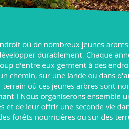
n endroit où de nombreux jeunes arbr
 développer durablement. Chaque anné
oup d'entre eux germent à des endroi
n chemin, sur une lande ou dans d'aut
n terrain où ces jeunes arbres sont n
enant ! Nous organiserons ensemble un
s et de leur offrir une seconde vie da
es forêts nourricières ou sur des terr