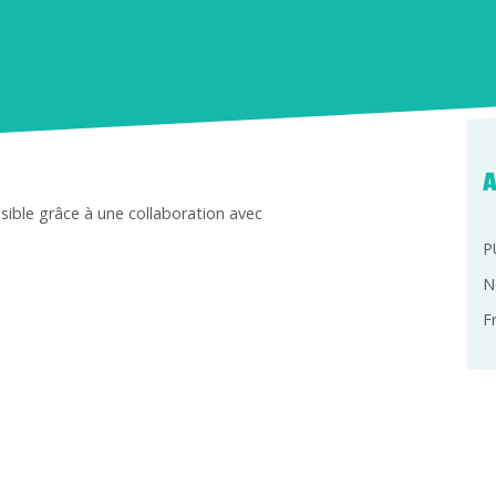
A
sible grâce à une collaboration avec
P
N
F